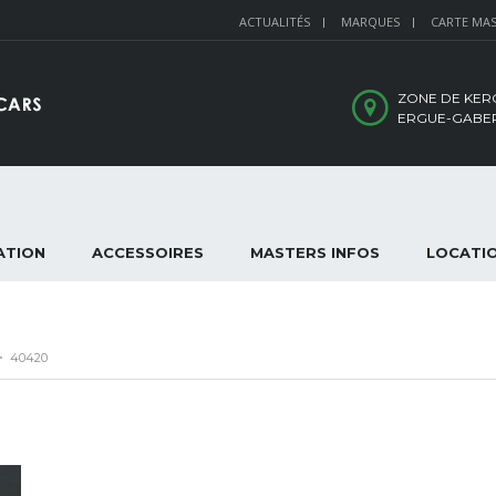
ACTUALITÉS
MARQUES
CARTE MA
ZONE DE KER
ERGUE-GABE
ATION
ACCESSOIRES
MASTERS INFOS
LOCATI
>
40420