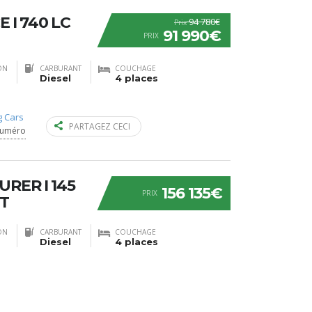
 I 740 LC
94 780€
Prix
91 990€
PRIX
ON
CARBURANT
COUCHAGE
Diesel
4 places
 Cars
PARTAGEZ CECI
numéro
RER I 145
156 135€
PRIX
T
ON
CARBURANT
COUCHAGE
Diesel
4 places