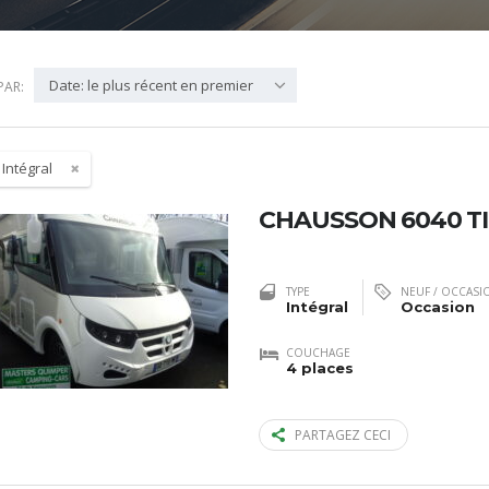
Date: le plus récent en premier
PAR:
:
Intégral
CHAUSSON 6040 T
TYPE
NEUF / OCCASI
Intégral
Occasion
COUCHAGE
4 places
PARTAGEZ CECI