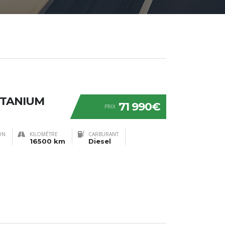
ITANIUM
71 990€
PRIX
ON
KILOMÈTRE
CARBURANT
16500 km
Diesel