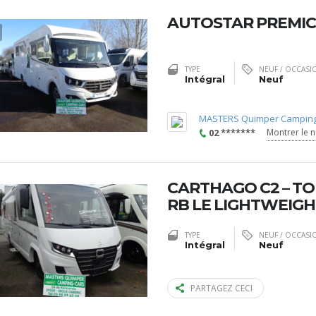
AUTOSTAR PREMICE
TYPE
NEUF / OCCASI
Intégral
Neuf
MASTERS Quimper Camping
02 *******
Montrer le 
CARTHAGO C2 – TOU
RB LE LIGHTWEIGH
TYPE
NEUF / OCCASI
Intégral
Neuf
PARTAGEZ CECI