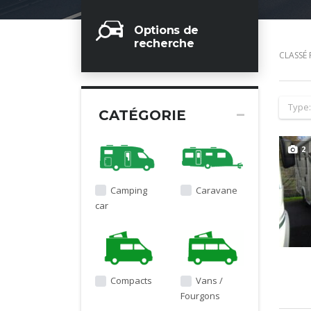
Options de
recherche
CLASSÉ 
Type
CATÉGORIE
2
Camping
Caravane
car
Compacts
Vans /
Fourgons