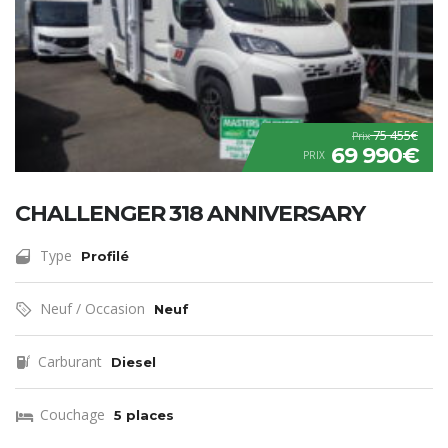
75 455€
Prix
69 990€
PRIX
CHALLENGER 318 ANNIVERSARY
Type
Profilé
Neuf / Occasion
Neuf
Carburant
Diesel
Couchage
5 places