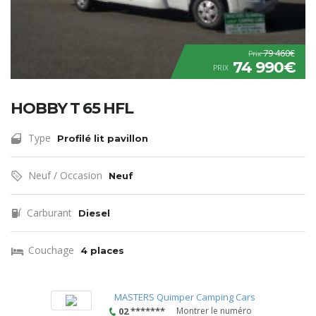
79 460€
Prix
74 990€
PRIX
HOBBY T 65 HFL
Type
Profilé lit pavillon
Neuf / Occasion
Neuf
Carburant
Diesel
Couchage
4 places
MASTERS Quimper Camping Cars
02 *******
Montrer le numéro