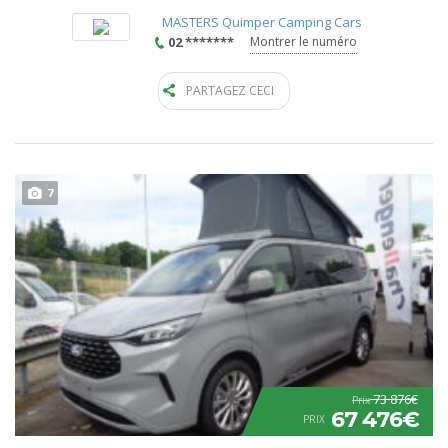
MASTERS Quimper Camping Cars
02 *******
Montrer le numéro
PARTAGEZ CECI
7
73 876€
Prix
67 476€
PRIX