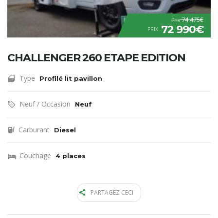
74 475€
Prix
72 990€
PRIX
CHALLENGER 260 ETAPE EDITION
Type
Profilé lit pavillon
Neuf / Occasion
Neuf
Carburant
Diesel
Couchage
4 places
PARTAGEZ CECI