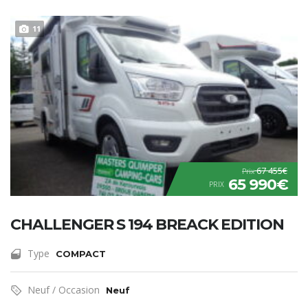
11
67 455€
Prix
65 990€
PRIX
CHALLENGER S 194 BREACK EDITION
Type
COMPACT
Neuf / Occasion
Neuf