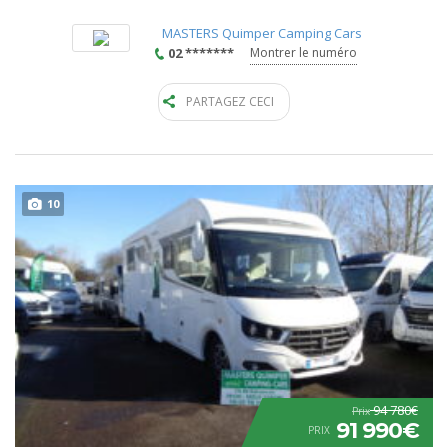
MASTERS Quimper Camping Cars
02 *******
Montrer le numéro
PARTAGEZ CECI
10
94 780€
Prix
91 990€
PRIX