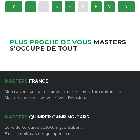
1
…
3
4
5
6
7
PLUS PROCHE DE VOUS
MASTERS
S’OCCUPE DE TOUT
MASTERS
FRANCE
Merci à vous qui par dizaines de milliers avez fait confiance à
Masters pour réaliser vos rêves d’évasion.
MASTERS
QUIMPER CAMPING-CARS
Zone de Kerourvois 29500 Ergue-Gaberic
Email : info@masters-quimper.com